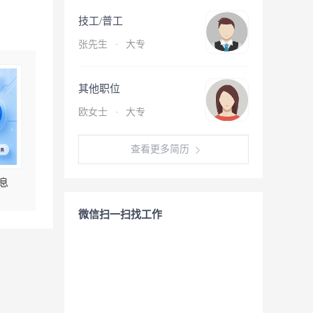
技工/普工
张先生
·
大专
其他职位
欧女士
·
大专
查看更多简历
息
微信扫一扫找工作